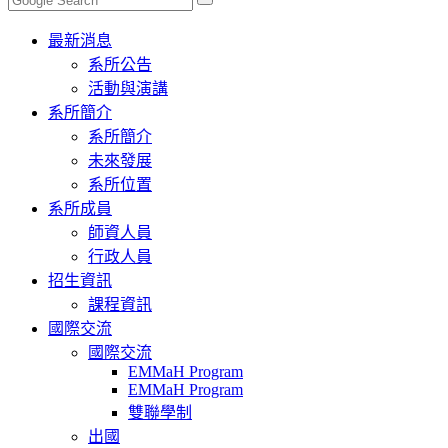
Toggle
最新消息
navigation
系所公告
活動與演講
系所簡介
系所簡介
未來發展
系所位置
系所成員
師資人員
行政人員
招生資訊
課程資訊
國際交流
國際交流
EMMaH Program
EMMaH Program
雙聯學制
出國