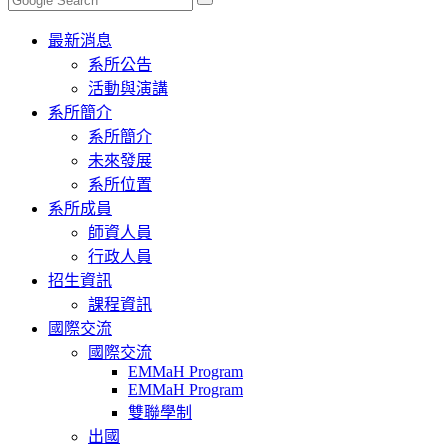
Toggle
最新消息
navigation
系所公告
活動與演講
系所簡介
系所簡介
未來發展
系所位置
系所成員
師資人員
行政人員
招生資訊
課程資訊
國際交流
國際交流
EMMaH Program
EMMaH Program
雙聯學制
出國