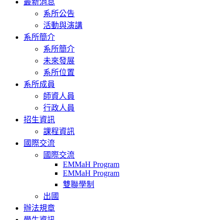
最新消息
navigation
系所公告
活動與演講
系所簡介
系所簡介
未來發展
系所位置
系所成員
師資人員
行政人員
招生資訊
課程資訊
國際交流
國際交流
EMMaH Program
EMMaH Program
雙聯學制
出國
辦法規章
學生資訊