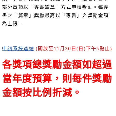
部分章節以「專書篇章」
方式申請獎勵。每專
書之「篇章」獎勵最高以「專書」
之獎勵金額
為上限。
申請系統連結
(
開放至
11
月
30
日
(
日
)
下午
5
點止
)
各獎項總獎勵金額如超過
當年度預算，則每件獎勵
金額按比例折減。