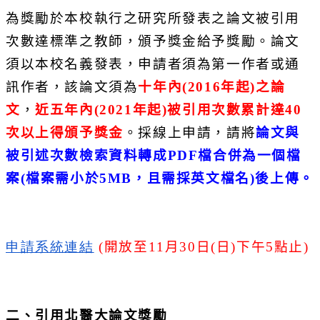
為獎勵於本校執行之研究所發表之論文被引用
次數達標準之教師，
頒予獎金給予獎勵。論文
須以本校名義發表，
申請者須為第一作者或通
訊作者，該論文須為
十年內
(2016
年起
)
之論
文
，
近五年內
(2021
年起
)
被引用次數累計達
40
次以上
得頒予獎金
。採線上申請，請將
論文與
被引述次數檢索資料轉成
PD
F
檔合併為一個檔
案
(
檔案需小於
5MB
，且需採英文檔名
)
後上傳
。
申請系統連結
(
開放至
11
月
30
日
(
日
)
下午
5
點止
)
二、引用北醫大論文獎勵