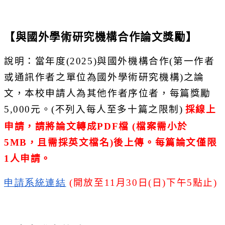
【與國外學術研究機構合作論文獎勵】
說明：當年度
(2025)
與國外機構合作
(
第一作者
或通訊作者之
單位為國外學術研究機構
)
之論
文，本校申請人為其他作者序位者，
每篇獎勵
5,000
元。
(
不列入每人至多十篇之限制
)
採線上
申請，請將論文轉成
PDF
檔
(
檔案需小於
5MB
，且需採英文檔名
)
後上傳。每篇論文僅限
1人
申請。
申請系統連結
(
開放至
11
月
30
日
(
日
)
下午
5
點止
)