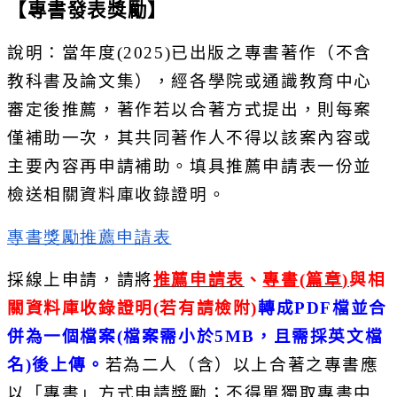
【專書發表獎勵】
說明：當年度(2025)已出版之專書著作（
不含
教科書及論文集），經各學院或通識教育中心
審定後推薦，
著作若以合著方式提出，則每案
僅補助一次，
其共同著作人不得以該案內容或
主要內容再申請補助。
填具推薦申請表一份並
檢送相關資料庫收錄證明。
專書獎勵推薦申請表
採線上申請，請將
推薦申請表
、
專書
(
篇章
)
與相
關資料庫收錄證明
(若有請檢附)
轉成
PDF
檔並合
併為一個檔案
(
檔案需小於
5MB
，且需採英文檔
名
)
後上傳。
若為二人（含）以上合著之專書應
以「
專書」方式申請獎勵；不得單獨取專書中