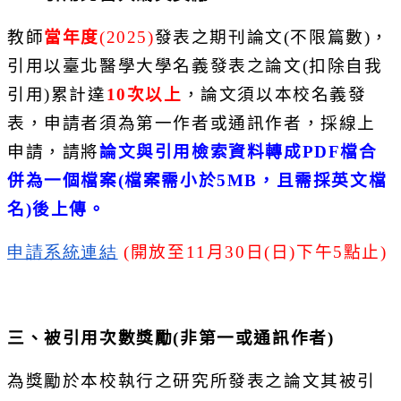
教師
當年度
(2025)
發表之期刊論文(不限篇數)，
引用以臺北醫學大學名義發表之論文
(
扣除自我
引用
)
累計達
10
次
以上
，論文須以本校名義發
表，申請者須為第一作者或通訊作者，
採線上
申請，請將
論文與引用檢索資料轉成
PDF
檔合
併為一個檔案
(
檔案需小於
5MB
，且需採英文檔
名
)
後上傳。
申請系統連結
(
開放至
11
月
30
日
(
日
)
下午
5
點止
)
三、被引用次數獎勵
(
非第一或通訊作者
)
為獎勵於本校執行之研究所發表之論文其被引