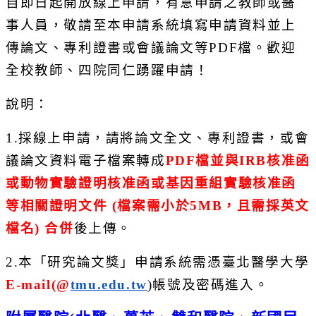
自即日起開放線上申請，有意申請之教師或醫
事人員，
敬請至本申請系統填寫申請資料並上
傳論文、專利證書或會議論文等
PDF
檔。歡迎
全校教師、四院同仁踴躍申請！
說明：
1.
採線上申請，請將論文全文、專利證書，
或會
議論文資料電子檔案轉成
PDF
檔並與
IRB
核准函
或動物實驗
證明核准函或基因重組實驗核准函
等相關證明文件
(
檔案需小於
5MB
，且需採英文
檔名
)
合併
後上傳。
2.
本「研究論文獎」申請系統需憑臺北醫學大學
E-mail(@
tmu.edu.tw
)
帳號及密碼進入。