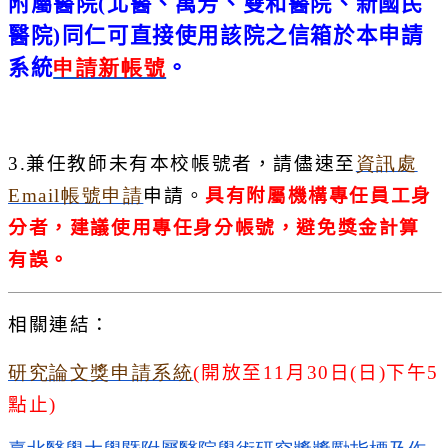
附屬醫院
(
北醫、萬芳、雙和醫院、新國民
醫院
)
同仁可直接使用該
院之信箱於本申請
系統
申請新帳號
。
3.
兼任教師未有本校帳號者，請儘速至
資訊處
Email
帳號申請
申請。
具有附屬機構專任員工身
分者，建議使用專任身分帳號，
避免獎金計算
有誤。
相關連結：
研究論文獎申請系統
(
開放至
11
月
30
日
(
日
)
下午
5
點止
)