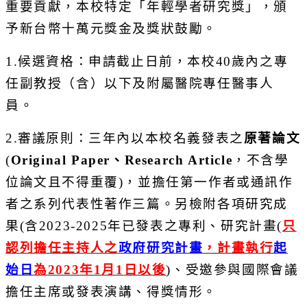
重要貢獻，本校特定「
年輕學者研究獎」，頒
予新台幣十萬元獎金及獎狀鼓勵。
1.
候選資格：申請截止日前，本校
40
歲內之專
任副教授（含）
以下及附屬醫院專任醫事人
員。
2.
審議原則：三年內以本校名義發表之
原著論文
(
Origina
l Paper
、
Research Article
，
不含學
位論文且不得重覆
)
，
並擔任第一作者或通訊作
者之系列代表性著作三篇。
另檢附各項研究成
果
(
含
2023-2025
年已發表之專利、
研究計畫
(
只
認列擔任主持人之
政府研究計畫
，計畫執行
起
始日
為
2
023
年
1
月
1
日以後
)
、受邀參與國際會議
擔任主席或發表演講、
得獎情形。