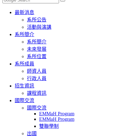
Toggle
最新消息
navigation
系所公告
活動與演講
系所簡介
系所簡介
未來發展
系所位置
系所成員
師資人員
行政人員
招生資訊
課程資訊
國際交流
國際交流
EMMaH Program
EMMaH Program
雙聯學制
出國