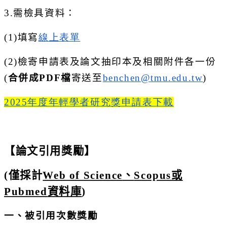
3.
需檢具資料：
(1)
填寫
線上表單
(2)
檢寄申請表及論文抽印本及相關附件各一份
(
合併成PDF檔
寄送至
benchen@tmu.edu.tw
)
2025
年度年輕學者研究獎申請表下載
【論文引用獎勵】
(
僅採計
Web of Science
、
Scopus
或
Pubmed
資料庫
)
一、被引用次數獎勵