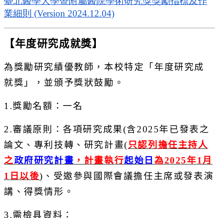
臺北醫學大學暨附屬醫院學術研究獎獎勵指標及作
業細則
(Version 2024.12.04)
【年度研究成就獎】
為獎勵研究績優教師，本校特定「年度研究成
就獎」，
並頒予獎狀鼓勵。
1.
獎勵名額：一名
2.
審議原則：各項研究成果
(
含
2025
年已發表之
論文、
專利技轉、研究計畫
(
只認列擔任主持人
之
政府研究計畫
，計畫執行
起始日
為
2025
年
1
月
1
日以後
)
、
受邀參與國際會議擔任主席或發表演
講、得獎情形。
3.
需檢具資料：