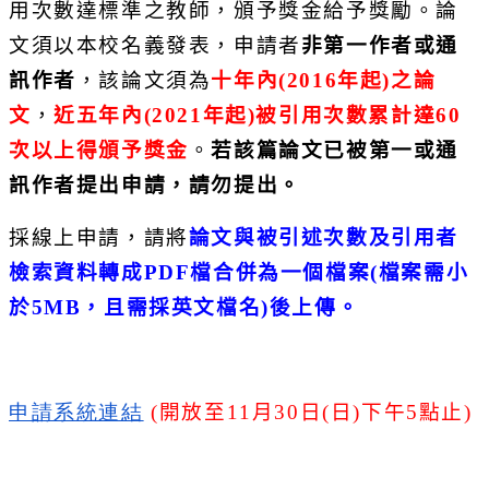
用次數達標準之教師，
頒予獎金給予獎勵。論
文須以本校名義發表，申請者
非第一作者或通
訊作者
，該論文須為
十年內
(2016
年起
)
之論
文
，
近五年內
(
2021
年起
)
被引用次數累計達
60
次以上得頒予獎金
。
若該篇論
文已被第一或通
訊作者提出申請，請勿提出。
採線上申請，請將
論文與被引述次數及引用者
檢索資料轉成
PDF
檔
合併為一個檔案
(
檔案需小
於
5MB
，且需採英文檔名
)
後上傳。
申請系統連結
(
開放至
11
月
30
日
(
日
)
下午
5
點止
)