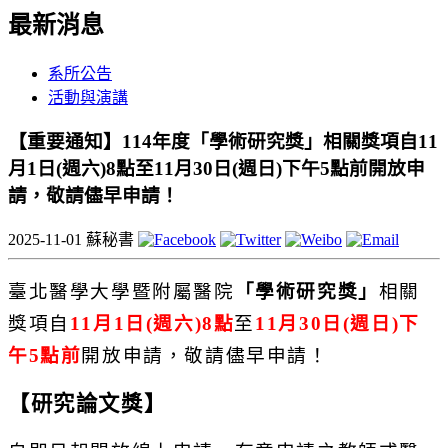
最新消息
系所公告
活動與演講
【重要通知】114年度「學術研究獎」相關獎項自11
月1日(週六)8點至11月30日(週日)下午5點前開放申
請，敬請儘早申請！
2025-11-01
蘇秘書
臺北醫學大學暨附屬醫院
「學術研究獎」
相關
獎項自
11
月
1
日
(
週
六
)8
點
至
11
月
30
日
(
週日
)
下
午
5
點前
開放申請，
敬請儘早申請！
【研究論文獎】