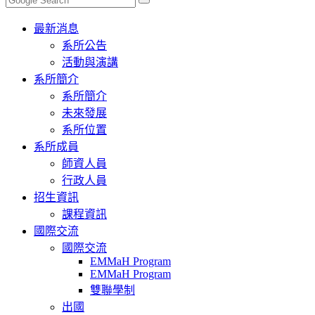
Toggle
最新消息
navigation
系所公告
活動與演講
系所簡介
系所簡介
未來發展
系所位置
系所成員
師資人員
行政人員
招生資訊
課程資訊
國際交流
國際交流
EMMaH Program
EMMaH Program
雙聯學制
出國