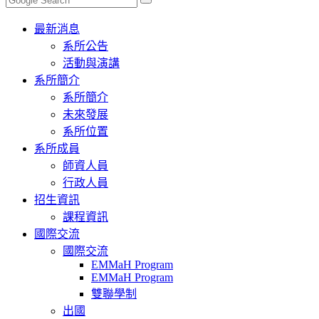
Toggle
最新消息
navigation
系所公告
活動與演講
系所簡介
系所簡介
未來發展
系所位置
系所成員
師資人員
行政人員
招生資訊
課程資訊
國際交流
國際交流
EMMaH Program
EMMaH Program
雙聯學制
出國