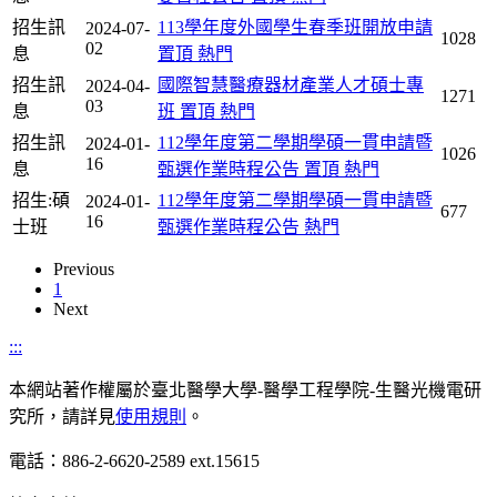
招生訊
113學年度外國學生春季班開放申請
2024-07-
1028
02
息
置頂
熱門
招生訊
國際智慧醫療器材產業人才碩士專
2024-04-
1271
03
息
班
置頂
熱門
招生訊
112學年度第二學期學碩一貫申請暨
2024-01-
1026
16
息
甄選作業時程公告
置頂
熱門
招生:碩
112學年度第二學期學碩一貫申請暨
2024-01-
677
16
士班
甄選作業時程公告
熱門
Previous
1
Next
:::
本網站著作權屬於臺北醫學大學-醫學工程學院-生醫光機電研
究所，請詳見
使用規則
。
電話：886-2-6620-2589 ext.15615